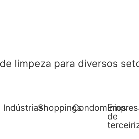
de limpeza para diversos set
s
Indústrias
Shoppings
Condomínios
Empres
de
terceir