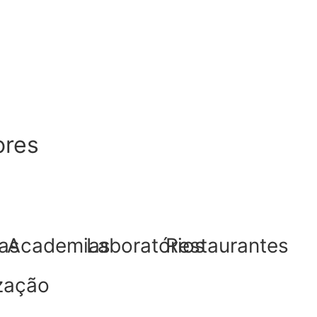
ores
as
Academias
Laboratórios
Restaurantes
ização