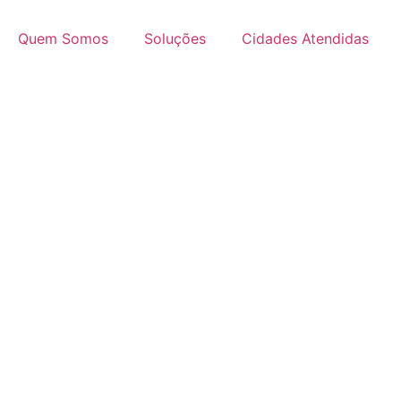
Quem Somos
Soluções
Cidades Atendidas
Solicite um orçamento
Distribuidora d
A Limpex Limpeza fornece produtos d
Valinhos. Com 30 anos de experiência, e