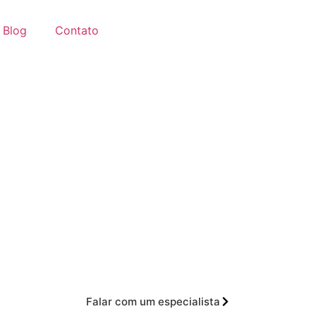
Blog
Contato
e Produtos de Limpe
Limpex Limpeza
e limpeza profissional para indústrias, hospitais, 
ntrega própria e preço direto de distribuidora, somo
para empresas de todos os portes na região.
Falar com um especialista