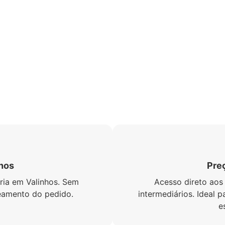
Destaques
Nossos diferenciais
hos
Preç
ria em Valinhos. Sem
Acesso direto aos
reamento do pedido.
intermediários. Ideal
e